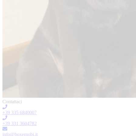
Contattaci
+39 335 6840007
+39 331 3604782
info@boxernobi.it