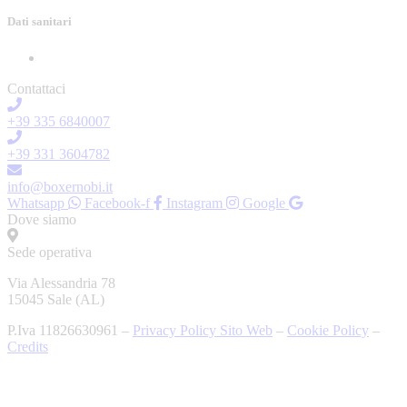
Dati sanitari
Contattaci
+39 335 6840007
+39 331 3604782
info@boxernobi.it
Whatsapp
Facebook-f
Instagram
Google
Dove siamo
Sede operativa
Via Alessandria 78
15045 Sale (AL)
P.Iva 11826630961 –
Privacy Policy Sito Web
–
Cookie Policy
–
Credits