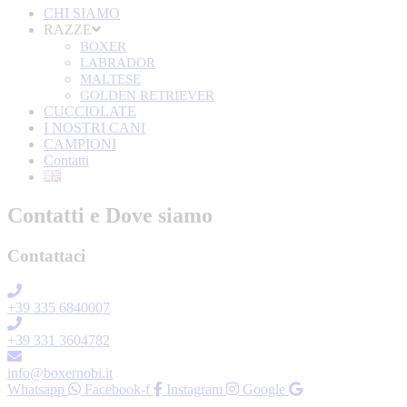
CHI SIAMO
RAZZE
BOXER
LABRADOR
MALTESE
GOLDEN RETRIEVER
CUCCIOLATE
I NOSTRI CANI
CAMPIONI
Contatti
Contatti e Dove siamo
Contattaci
+39 335 6840007
+39 331 3604782
info@boxernobi.it
Whatsapp
Facebook-f
Instagram
Google