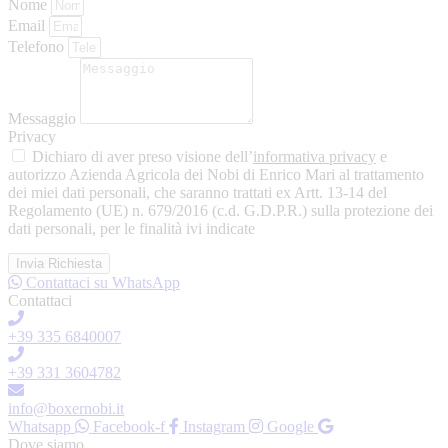
Nome
Email
Telefono
Messaggio
Privacy
Dichiaro di aver preso visione dell’
informativa privacy
e
autorizzo Azienda Agricola dei Nobi di Enrico Mari al trattamento
dei miei dati personali, che saranno trattati ex Artt. 13-14 del
Regolamento (UE) n. 679/2016 (c.d. G.D.P.R.) sulla protezione dei
dati personali, per le finalità ivi indicate
Invia Richiesta
Contattaci su WhatsApp
Contattaci
+39 335 6840007
+39 331 3604782
info@boxernobi.it
Whatsapp
Facebook-f
Instagram
Google
Dove siamo