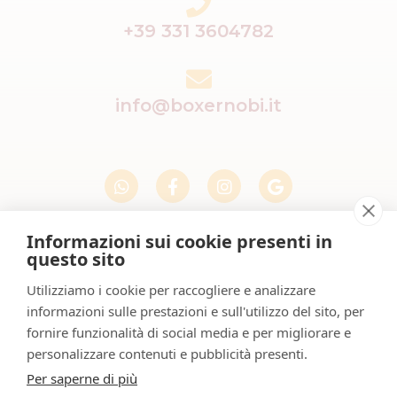
+39 331 3604782
info@boxernobi.it
Informazioni sui cookie presenti in
Dove siamo
questo sito
Utilizziamo i cookie per raccogliere e analizzare
informazioni sulle prestazioni e sull'utilizzo del sito, per
fornire funzionalità di social media e per migliorare e
Sede operativa
personalizzare contenuti e pubblicità presenti.
Via Alessandria 78
Per saperne di più