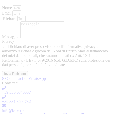
Nome
Email
Telefono
Messaggio
Privacy
Dichiaro di aver preso visione dell’
informativa privacy
e
autorizzo Azienda Agricola dei Nobi di Enrico Mari al trattamento
dei miei dati personali, che saranno trattati ex Artt. 13-14 del
Regolamento (UE) n. 679/2016 (c.d. G.D.P.R.) sulla protezione dei
dati personali, per le finalità ivi indicate
Invia Richiesta
Contattaci su WhatsApp
Contattaci
+39 335 6840007
+39 331 3604782
info@boxernobi.it